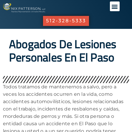
QUIÉNES
ÁREAS D
NUESTR
SERVICI
512-328-5333
Abogados De Lesiones
Personales En El Paso
Todos tratamos de mantenernos a salvo, pero a
veces los accidentes ocurren en la vida, como
accidentes automovilísticos, lesiones relacionadas
con el trabajo, incidentes de resbalones y caídas,
mordeduras de perros y más. Si otra persona o
entidad causa un accidente en El Paso que lo
lesiona a usted o a un ser querido, podría tener