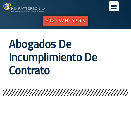
QUIÉNES
ÁREAS D
NUESTR
SERVICI
512-328-5333
Abogados De
Incumplimiento De
Contrato